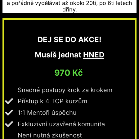
a pořádně vydělávat až okolo 20ti, po 6ti letech
dřiny.
DEJ SE DO AKCE!
Musíš jednat
HNED
970 Kč
Snadné postupy krok za krokem
Přístup k 4 TOP kurzům
1:1 Mentoři úspěchu
Exkluzivní uzavřená komunita
Není nutná zkušenost