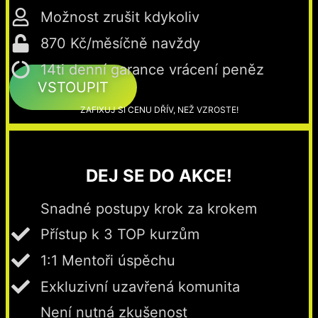
Možnost zrušit kdykoliv
870 Kč/měsíčně navždy
14ti denní garance vrácení peněz
VSTOUPIT
ZAFIXUJ SI CENU DŘÍV, NEŽ VZROSTE!
DEJ SE DO AKCE!
Snadné postupy krok za krokem
Přístup k 3 TOP kurzům
1:1 Mentoři úspěchu
Exkluzivní uzavřená komunita
Není nutná zkušenost