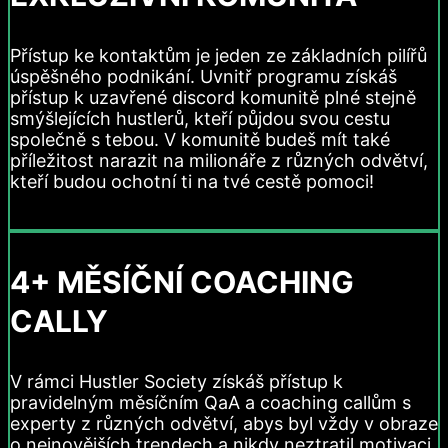
Přístup ke kontaktům je jeden ze základních pilířů
úspěšného podnikání. Uvnitř programu získáš
přístup k uzavřené discord komunitě plné stejně
smýšlejících hustlerů, kteří půjdou svou cestu
společně s tebou. V komunitě budeš mít také
příležitost narazit na milionáře z různých odvětví,
kteří budou ochotní ti na tvé cestě pomoci!
4+ MĚSÍČNÍ COACHING
CALLY
V rámci Hustler Society získáš přístup k
pravidelným měsíčním QaA a coaching callům s
experty z různých odvětví, abys byl vždy v obraze
o nejnovějších trendech a nikdy neztratil motivaci.