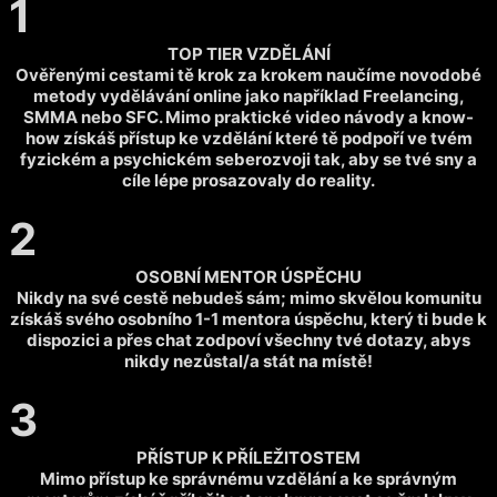
1
TOP TIER VZDĚLÁNÍ
Ověřenými cestami tě krok za krokem naučíme novodobé
metody vydělávání online jako například Freelancing,
SMMA nebo SFC. Mimo praktické video návody a know-
how získáš přístup ke vzdělání které tě podpoří ve tvém
fyzickém a psychickém seberozvoji tak, aby se tvé sny a
cíle lépe prosazovaly do reality.
2
OSOBNÍ MENTOR ÚSPĚCHU
Nikdy na své cestě nebudeš sám; mimo skvělou komunitu
získáš svého osobního 1-1 mentora úspěchu, který ti bude k
dispozici a přes chat zodpoví všechny tvé dotazy, abys
nikdy nezůstal/a stát na místě!
3
PŘÍSTUP K PŘÍLEŽITOSTEM
Mimo přístup ke správnému vzdělání a ke správným