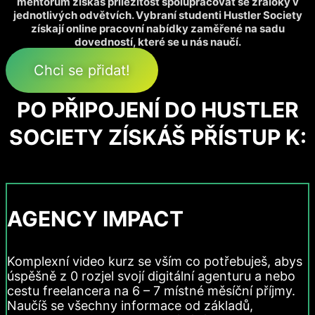
mentorům získáš příležitost spolupracovat se žraloky v
jednotlivých odvětvích. Vybraní studenti Hustler Society
získají online pracovní nabídky zaměřené na sadu
dovedností, které se u nás naučí.
Chci se přidat!
PO PŘIPOJENÍ DO HUSTLER
SOCIETY ZÍSKÁŠ PŘÍSTUP K:
AGENCY IMPACT
Komplexní video kurz se vším co potřebuješ, abys
úspěšně z 0 rozjel svojí digitální agenturu a nebo
cestu freelancera na 6 – 7 místné měsíční příjmy.
Naučíš se všechny informace od základů,