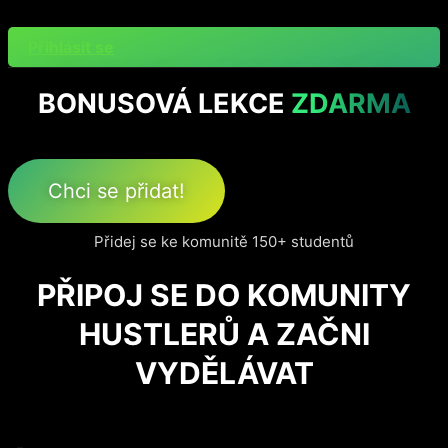
Přejít
k
Přihlásit se
obsahu
BONUSOVÁ LEKCE
ZDARMA
Chci se přidat!
Přidej se ke komunitě 150+ studentů
PŘIPOJ SE DO KOMUNITY
HUSTLERŮ A ZAČNI
VYDĚLÁVAT