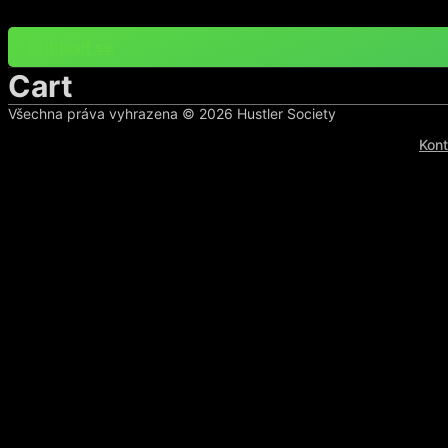
Přejít
k
Přihlásit se
obsahu
Cart
Všechna práva vyhrazena ©
2026
Hustler Society
Kont