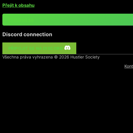
Přejít k obsahu
Přihlásit se
Discord connection
PŘIPOJIT SE NA DISCORD
Všechna práva vyhrazena ©
2026
Hustler Society
Kont