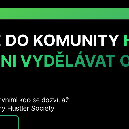
E DO KOMUNITY
NI VYDĚLÁVAT 
vními kdo se dozví, až
y Hustler Society