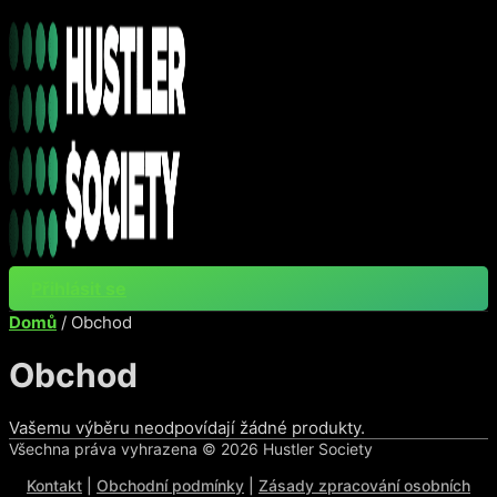
Přejít
k
obsahu
Přihlásit se
Domů
/ Obchod
Obchod
Vašemu výběru neodpovídají žádné produkty.
Všechna práva vyhrazena ©
2026
Hustler Society
Kontakt
|
Obchodní podmínky
|
Zásady zpracování osobních