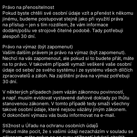
Právo na přenositelnost
Pokud byste chtěli své osobní údaje vzít a přenést k někomu
jinému, budeme postupovat stejně jako při využití práva
na přístup – jen s tím rozdílem, že vám informace
dodám/pošlu ve strojově čitelné podobě. Tady potřebuji
alespoň 30 dní.
Právo na výmaz (být zapomenut)
Vaším dalším právem je právo na výmaz (být zapomenut).
Nechci na vás zapomenout, ale pokud si to budete přát, máte
na to právo. V takovém případě vymaži veškeré vaše osobní
údaje od sebe/ ze svého systému i ze systému všech dílčích
zpracovatelů a záloh. Na zajištění práva na výmaz potřebuji
30 dní.
V některých případech jsem vázán zákonnou povinností,
a např. musím evidovat vystavené daňové doklady po lhůtu
stanovenou zákonem. V tomto případě tedy smaži všechny
takové osobní údaje, které nejsou vázány jiným zákonem.
O dokončení výmazu vás budu informovat na e-mail.
Stížnost u Úřadu na ochranu osobních údajů
Pokud máte pocit, že s vašimi údaji nezacházím v souladu se