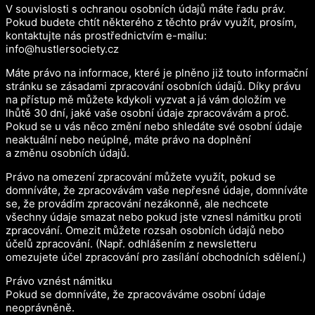
V souvislosti s ochranou osobních údajů máte řadu práv.
Pokud budete chtít některého z těchto práv využít, prosím,
kontaktujte nás prostřednictvím e-mailu:
info@hustlersociety.cz
Máte právo na informace, které je plněno již touto informační
stránku se zásadami zpracování osobních údajů. Díky právu
na přístup mě můžete kdykoli vyzvat a já vám doložím ve
lhůtě 30 dní, jaké vaše osobní údaje zpracovávám a proč.
Pokud se u vás něco změní nebo shledáte své osobní údaje
neaktuální nebo neúplné, máte právo na doplnění
a změnu osobních údajů.
Právo na omezení zpracování můžete využít, pokud se
domníváte, že zpracovávám vaše nepřesné údaje, domníváte
se, že provádím zpracování nezákonně, ale nechcete
všechny údaje smazat nebo pokud jste vznesl námitku proti
zpracování. Omezit můžete rozsah osobních údajů nebo
účelů zpracování. (Např. odhlášením z newsletteru
omezujete účel zpracování pro zasílání obchodních sdělení.)
Právo vznést námitku
Pokud se domníváte, že zpracováváme osobní údaje
neoprávněně.