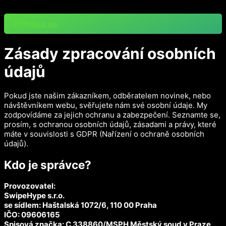
Přejít
k
Přihlásit se
obsahu
Zásady zpracování osobních
údajů
Pokud jste našim zákazníkem, odběratelem novinek, nebo
návštěvníkem webu, svěřujete nám své osobní údaje. My
zodpovídáme za jejich ochranu a zabezpečení. Seznamte se,
prosím, s ochranou osobních údajů, zásadami a právy, které
máte v souvislosti s GDPR (Nařízení o ochraně osobních
údajů).
Kdo je správce?
Provozovatel:
SwipeHype s.r.o.
se sídlem: Haštalská 1072/6, 110 00 Praha
IČO:
09606165
Spisová značka: C 338860/MSPH Městský soud v Praze.