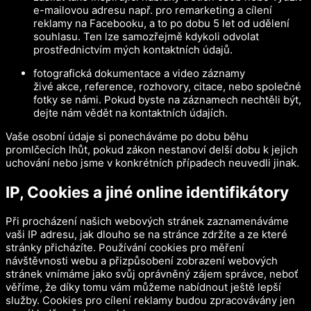
e-mailovou adresu např. pro remarketing a cílení
reklamy na Facebooku, a to po dobu 5 let od udělení
souhlasu. Ten lze samozřejmě kdykoli odvolat
prostřednictvím mých kontaktních údajů.
fotografická dokumentace a video záznamy
živé akce, reference, rozhovory, citace, nebo společné
fotky se námi. Pokud byste na záznamech nechtěli být,
dejte nám vědět na kontaktních údajích.
Vaše osobní údaje si ponecháváme po dobu běhu
promlčecích lhůt, pokud zákon nestanoví delší dobu k jejich
uchování nebo jsme v konkrétních případech neuvedli jinak.
IP, Cookies a jiné online identifikátory
Při procházení našich webových stránek zaznamenáváme
vaši IP adresu, jak dlouho se na stránce zdržíte a ze které
stránky přicházíte. Používání cookies pro měření
návštěvnosti webu a přizpůsobení zobrazení webových
stránek vnímáme jako svůj oprávněný zájem správce, neboť
věříme, že díky tomu vám můžeme nabídnout ještě lepší
služby. Cookies pro cílení reklamy budou zpracovávány jen