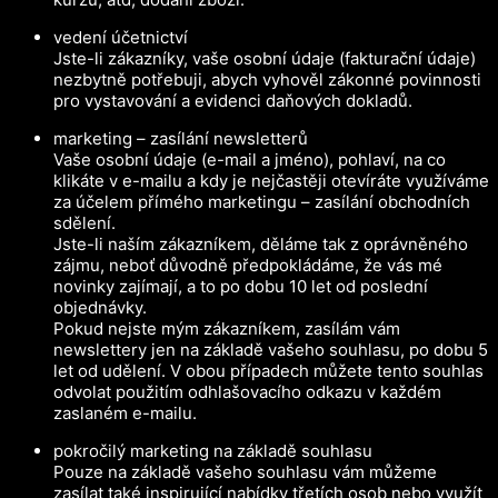
vedení účetnictví
Jste-li zákazníky, vaše osobní údaje (fakturační údaje)
nezbytně potřebuji, abych vyhověl zákonné povinnosti
pro vystavování a evidenci daňových dokladů.
marketing – zasílání newsletterů
Vaše osobní údaje (e-mail a jméno), pohlaví, na co
klikáte v e-mailu a kdy je nejčastěji otevíráte využíváme
za účelem přímého marketingu – zasílání obchodních
sdělení.
Jste-li naším zákazníkem, děláme tak z oprávněného
zájmu, neboť důvodně předpokládáme, že vás mé
novinky zajímají, a to po dobu 10 let od poslední
objednávky.
Pokud nejste mým zákazníkem, zasílám vám
newslettery jen na základě vašeho souhlasu, po dobu 5
let od udělení. V obou případech můžete tento souhlas
odvolat použitím odhlašovacího odkazu v každém
zaslaném e-mailu.
pokročilý marketing na základě souhlasu
Pouze na základě vašeho souhlasu vám můžeme
zasílat také inspirující nabídky třetích osob nebo využít