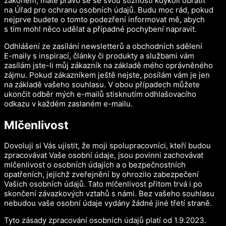
zákonem, máte právo se se svou stížností kdykoli obrátit
na Úřad pro ochranu osobních údajů. Budu moc rád, pokud
nejprve budete o tomto podezření informovat mě, abych
s tím mohl něco udělat a případné pochybení napravit.
Odhlášení ze zasílání newsletterů a obchodních sdělení
E-maily s inspirací, články či produkty a službami vám
zasílám jste-li můj zákazník na základě mého oprávněného
zájmu. Pokud zákazníkem ještě nejste, posílám vám je jen
na základě vašeho souhlasu. V obou případech můžete
ukončit odběr mých e-mailů stisknutím odhlašovacího
odkazu v každém zaslaném e-mailu.
Mlčenlivost
Dovoluji si Vás ujistit, že moji spolupracovníci, kteří budou
zpracovávat Vaše osobní údaje, jsou povinni zachovávat
mlčenlivost o osobních údajích a o bezpečnostních
opatřeních, jejichž zveřejnění by ohrozilo zabezpečení
Vašich osobních údajů. Tato mlčenlivost přitom trvá i po
skončení závazkových vztahů s námi. Bez vašeho souhlasu
nebudou vaše osobní údaje vydány žádné jiné třetí straně.
Tyto zásady zpracování osobních údajů platí od 1.9.2023.